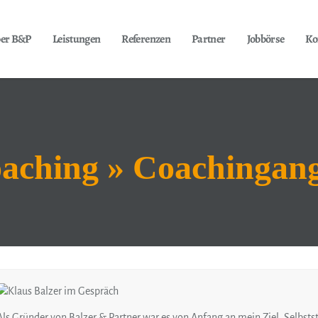
er B&P
Leistungen
Referenzen
Partner
Jobbörse
Ko
oaching » Coachingan
Als Gründer von Balzer & Partner war es von Anfang an mein Ziel, Selbs