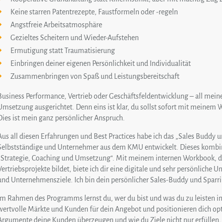
Keine starren Patentrezepte, Faustformeln oder -regeln
Angstfreie Arbeitsatmosphäre
Gezieltes Scheitern und Wieder-Aufstehen
Ermutigung statt Traumatisierung
Einbringen deiner eigenen Persönlichkeit und Individualität
Zusammenbringen von Spaß und Leistungsbereitschaft
Business Performance, Vertrieb oder Geschäftsfeldentwicklung – all mei
Umsetzung ausgerichtet. Denn eins ist klar, du sollst sofort mit meinem 
Dies ist mein ganz persönlicher Anspruch.
Aus all diesen Erfahrungen und Best Practices habe ich das „Sales Buddy
Selbstständige und Unternehmer aus dem KMU entwickelt. Dieses kombini
„Strategie, Coaching und Umsetzung“. Mit meinem internen Workbook, dass
Vertriebsprojekte bildet, biete ich dir eine digitale und sehr persönliche 
und Unternehmensziele. Ich bin dein persönlicher Sales-Buddy und Sparri
Im Rahmen des Programms lernst du, wer du bist und was du zu leisten i
wertvolle Märkte und Kunden für dein Angebot und positionieren dich op
Argumente deine Kunden überzeugen und wie du Ziele nicht nur erfüllen, 