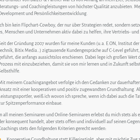
Beratungs- und Coachingleistungen von höchster Qualität anzubieten. Mei
Development und Persönlichkeitsentwicklung.
Ich bin kein Flipchart-Cowboy, der nur über Strategien redet, sondern set
es, Menschen und Unternehmen aktiv dabei zu helfen, ihre Vertriebs- un
Seit der Gründung 2007 wurden für meine Kunden (u.a. E.ON, Institut der 
technik, Bitix Media…) zigtausende Kundengespräche auf C-Level geführt
geführt, die anfangs aussichtslos erschienen. Dabei lege ich großen Wert
Prozess mit einzubeziehen, damit sie von mir lernen und in Zukunft selbs
Selbsthilfe.
Mit meinem Coachingangebot verfolge ich den Gedanken zur dauerhaften
Ansatz mit einer kooperativen und positiv zugewandten Grundhaltung. Al
Leistungssportler, weiß ich wovon ich spreche, wenn ich dabei auch die T
zur Spitzenperformance einbaue.
In all meinen Seminaren und Online-Seminaren erlebst du mich stets als 
der konsequent handelt, aber stets offen und individuell auf seinen Gegen
Coachings stets den folgenden Kriterien gerecht werden:
Kooperative Grundhaltung statt Killerinstinkt, aber mit mächtig Zug