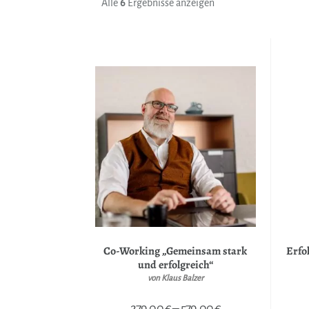
Alle
6
Ergebnisse anzeigen
Co-Working „Gemeinsam stark
Erfo
und erfolgreich“
von Klaus Balzer
279,00
€
–
579,00
€