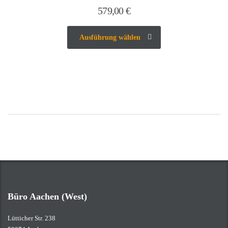
579,00
€
Ausführung wählen
Büro Aachen (West)
Lütticher Str. 238