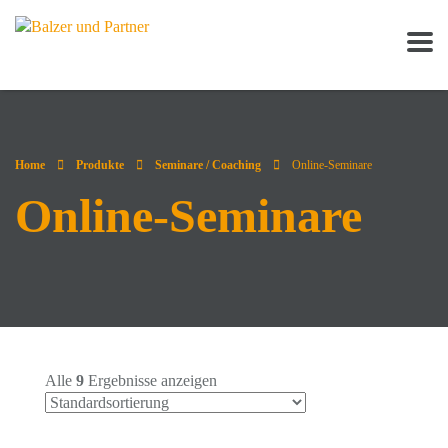
Home
Produkte
Seminare / Coaching
Online-Seminare
Online-Seminare
Alle
9
Ergebnisse anzeigen