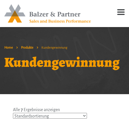
Home
Produkte
Kundengewinnung
Kundengewinnung
Alle
7
Ergebnisse anzeigen